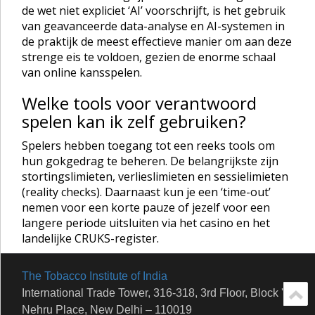
de wet niet expliciet ‘AI’ voorschrijft, is het gebruik
van geavanceerde data-analyse en AI-systemen in
de praktijk de meest effectieve manier om aan deze
strenge eis te voldoen, gezien de enorme schaal
van online kansspelen.
Welke tools voor verantwoord
spelen kan ik zelf gebruiken?
Spelers hebben toegang tot een reeks tools om
hun gokgedrag te beheren. De belangrijkste zijn
stortingslimieten, verlieslimieten en sessielimieten
(reality checks). Daarnaast kun je een ‘time-out’
nemen voor een korte pauze of jezelf voor een
langere periode uitsluiten via het casino en het
landelijke CRUKS-register.
The Tobacco Institute of India
International Trade Tower, 316-318, 3rd Floor, Block 'E'
Nehru Place, New Delhi – 110019