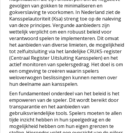
gevolgen van gokken te minimaliseren en
gokverslaving te voorkomen. In Nederland ziet de
Kansspelautoriteit (Ksa) streng toe op de naleving
van deze principes. Vergunde aanbieders zijn
wettelijk verplicht om een robuust beleid voor
verantwoord spelen te implementeren. Dit omvat
het aanbieden van diverse limieten, de mogelijkheid
tot zelfuitsluiting via het landelijke CRUKS-register
(Centraal Register Uitsluiting Kansspelen) en het
actief monitoren van spelersgedrag. Het doel is om
een omgeving te creëren waarin spelers
weloverwogen beslissingen kunnen nemen over
hun deelname aan kansspelen.
Een fundamenteel onderdeel van het beleid is het
empoweren van de speler. Dit wordt bereikt door
transparantie en het aanbieden van
gebruiksvriendelijke tools. Spelers moeten te allen
tijde inzicht hebben in hun speelgedrag en de
mogelijkheid hebben om hun eigen grenzen te
stellen. Hieronder volgt een overzicht van de pijlers