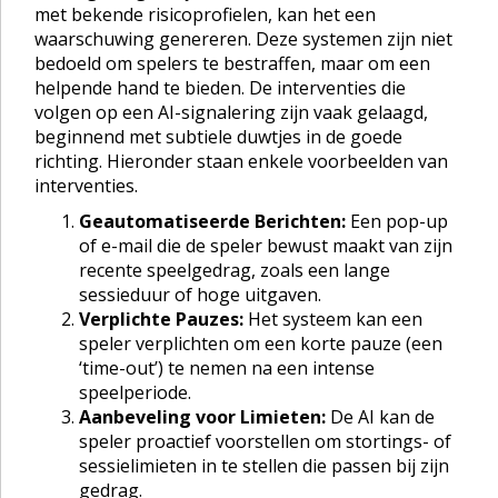
met bekende risicoprofielen, kan het een
waarschuwing genereren. Deze systemen zijn niet
bedoeld om spelers te bestraffen, maar om een
helpende hand te bieden. De interventies die
volgen op een AI-signalering zijn vaak gelaagd,
beginnend met subtiele duwtjes in de goede
richting. Hieronder staan enkele voorbeelden van
interventies.
Geautomatiseerde Berichten:
Een pop-up
of e-mail die de speler bewust maakt van zijn
recente speelgedrag, zoals een lange
sessieduur of hoge uitgaven.
Verplichte Pauzes:
Het systeem kan een
speler verplichten om een korte pauze (een
‘time-out’) te nemen na een intense
speelperiode.
Aanbeveling voor Limieten:
De AI kan de
speler proactief voorstellen om stortings- of
sessielimieten in te stellen die passen bij zijn
gedrag.