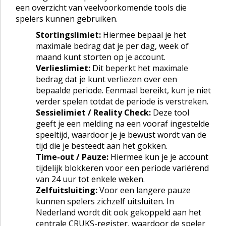
een overzicht van veelvoorkomende tools die
spelers kunnen gebruiken.
Stortingslimiet:
Hiermee bepaal je het
maximale bedrag dat je per dag, week of
maand kunt storten op je account.
Verlieslimiet:
Dit beperkt het maximale
bedrag dat je kunt verliezen over een
bepaalde periode. Eenmaal bereikt, kun je niet
verder spelen totdat de periode is verstreken.
Sessielimiet / Reality Check:
Deze tool
geeft je een melding na een vooraf ingestelde
speeltijd, waardoor je je bewust wordt van de
tijd die je besteedt aan het gokken.
Time-out / Pauze:
Hiermee kun je je account
tijdelijk blokkeren voor een periode variërend
van 24 uur tot enkele weken.
Zelfuitsluiting:
Voor een langere pauze
kunnen spelers zichzelf uitsluiten. In
Nederland wordt dit ook gekoppeld aan het
centrale CRUKS-register, waardoor de speler