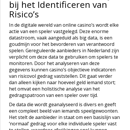
bij het Identificeren van
Risico’s
In de digitale wereld van online casino’s wordt elke
actie van een speler vastgelegd. Deze enorme
datastroom, vaak aangeduid als big data, is een
goudmijn voor het bevorderen van verantwoord
spelen. Gereguleerde aanbieders in Nederland zijn
verplicht om deze data te gebruiken om spelers te
monitoren. Door het analyseren van deze
gegevens kunnen casino’s objectieve indicatoren
van risicovol gedrag vaststellen. Dit gaat verder
dan alleen kijken naar hoeveel geld iemand stort;
het omvat een holistische analyse van het
gedragspatroon van een speler over tijd.
De data die wordt geanalyseerd is divers en geeft
een compleet beeld van iemands speelgewoonten.
Het stelt de aanbieder in staat om een basislijn van
‘normaal’ gedrag voor elke individuele speler vast