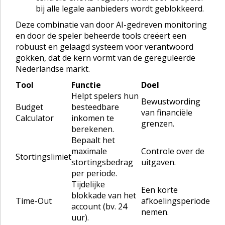
bij alle legale aanbieders wordt geblokkeerd.
Deze combinatie van door AI-gedreven monitoring
en door de speler beheerde tools creëert een
robuust en gelaagd systeem voor verantwoord
gokken, dat de kern vormt van de gereguleerde
Nederlandse markt.
Tool
Functie
Doel
Helpt spelers hun
Bewustwording
Budget
besteedbare
van financiële
Calculator
inkomen te
grenzen.
berekenen.
Bepaalt het
maximale
Controle over de
Stortingslimiet
stortingsbedrag
uitgaven.
per periode.
Tijdelijke
Een korte
blokkade van het
Time-Out
afkoelingsperiode
account (bv. 24
nemen.
uur).