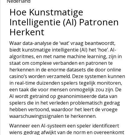
Hoe Kunstmatige
Intelligentie (AI) Patronen
Herkent
Waar data-analyse de ‘wat’ vraag beantwoordt,
biedt kunstmatige intelligentie (AI) het ‘hoe’. AI-
algoritmes, en met name machine learning, zijn in
staat om complexe verbanden en patronen te
herkennen in de enorme datasets die door online
casino’s worden verzameld. Deze systemen kunnen
in real-time duizenden spelers tegelijk monitoren,
een taak die voor mensen onmogelijk zou zijn. De
AI wordt getraind op geanonimiseerde data van
spelers die in het verleden problematisch gedrag
hebben vertoond, waardoor het leert de vroege
waarschuwingssignalen te herkennen.
Wanneer een AI-systeem een speler identificeert
wiens gedrag afwijkt van de norm en overeenkomt