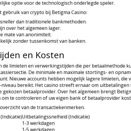
lijke optie voor de technologisch onderlegde speler.
et gebruik van crypto bij Betigma Casino:
 sneller dan traditionele bankmethoden.
jn over het algemeen lager.
e mate van anonimiteit.
kelijk zonder tussenkomst van banken.
ijden en Kosten
an de limieten en verwerkingstijden die per betaalmethode ku
kassiersectie. De minimale en maximale stortings- en opnam
count. Nieuwe accounts hebben mogelijk lagere limieten, d
-niveau bereikt. Het casino streeft ernaar om uitbetalingen
 de gekozen betaalprovider. Over het algemeen brengt Betig
am om te controleren of uw eigen bank of betaalprovider kos
overzicht van de transactiekenmerken.
(Indicatie)
Uitbetalingssnelheid (Indicatie)
1-3 werkdagen
1-5 werkdagen