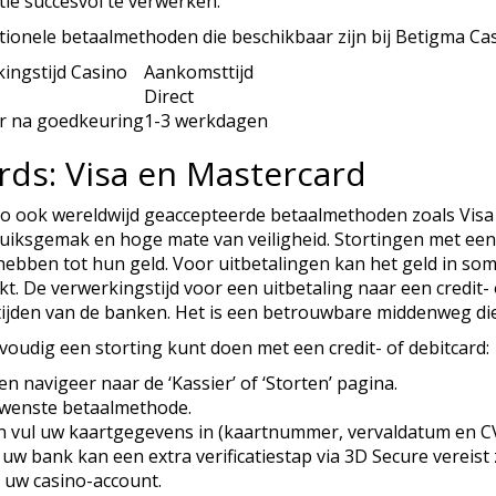
ie succesvol te verwerken.
itionele betaalmethoden die beschikbaar zijn bij Betigma Cas
ingstijd Casino
Aankomsttijd
Direct
r na goedkeuring
1-3 werkdagen
rds: Visa en Mastercard
no ook wereldwijd geaccepteerde betaalmethoden zoals Visa 
uiksgemak en hoge mate van veiligheid. Stortingen met een
hebben tot hun geld. Voor uitbetalingen kan het geld in s
kt. De verwerkingstijd voor een uitbetaling naar een credit- 
ijden van de banken. Het is een betrouwbare middenweg die
oudig een storting kunt doen met een credit- of debitcard:
 navigeer naar de ‘Kassier’ of ‘Storten’ pagina.
ewenste betaalmethode.
 en vul uw kaartgegevens in (kaartnummer, vervaldatum en C
 uw bank kan een extra verificatiestap via 3D Secure vereist z
p uw casino-account.