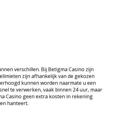
nnen verschillen. Bij Betigma Casino zijn
elimieten zijn afhankelijk van de gekozen
ie verhoogd kunnen worden naarmate u een
 snel te verwerken, vaak binnen 24 uur, maar
ma Casino geen extra kosten in rekening
ten hanteert.