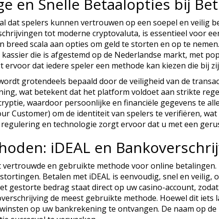
ge en Snelle Betaalopties bij Be
ciaal dat spelers kunnen vertrouwen op een soepel en veilig 
hrijvingen tot moderne cryptovaluta, is essentieel voor ee
en breed scala aan opties om geld te storten en op te neme
n kassier die is afgestemd op de Nederlandse markt, met pop
orgt ervoor dat iedere speler een methode kan kiezen die bij z
rdt grotendeels bepaald door de veiligheid van de transact
ng, wat betekent dat het platform voldoet aan strikte regel
yptie, waardoor persoonlijke en financiële gegevens te alle
ur Customer) om de identiteit van spelers te verifiëren, wa
 regulering en technologie zorgt ervoor dat u met een gerus
thoden: iDEAL en Bankoverschri
 vertrouwde en gebruikte methode voor online betalingen. 
tortingen. Betalen met iDEAL is eenvoudig, snel en veilig, 
t gestorte bedrag staat direct op uw casino-account, zoda
verschrijving de meest gebruikte methode. Hoewel dit iets l
w winsten op uw bankrekening te ontvangen. De naam op d