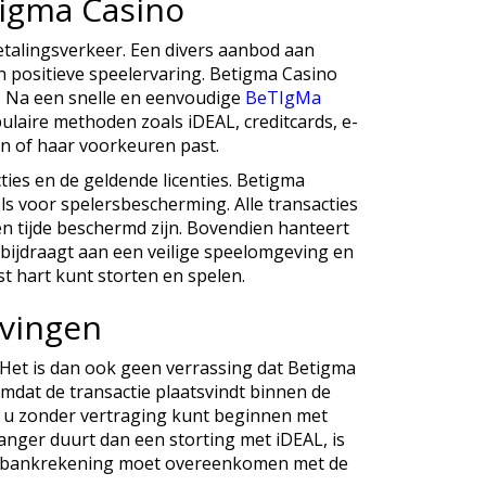
tigma Casino
betalingsverkeer. Een divers aanbod aan
n positieve speelervaring. Betigma Casino
n. Na een snelle en eenvoudige
BeTIgMa
ulaire methoden zoals iDEAL, creditcards, e-
ijn of haar voorkeuren past.
ies en de geldende licenties. Betigma
s voor spelersbescherming. Alle transacties
n tijde beschermd zijn. Bovendien hanteert
t bijdraagt aan een veilige speelomgeving en
t hart kunt storten en spelen.
jvingen
Het is dan ook geen verrassing dat Betigma
omdat de transactie plaatsvindt binnen de
t u zonder vertraging kunt beginnen met
anger duurt dan een storting met iDEAL, is
e bankrekening moet overeenkomen met de