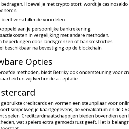
re bedragen. Hoewel je met crypto stort, wordt je casinosal
beheren.
 biedt verschillende voordelen:
ekoppeld aan je persoonlijke bankrekening.
nsactiekosten in vergelijking met andere methoden.
 beperkingen door landsgrenzen of bankrestricties.
el beschikbaar na bevestiging op de blockchain.
uwbare Opties
roefde methoden, biedt Betriky ook ondersteuning voor cre
arheid en wijdverbreide acceptatie.
astercard
 gebruikte creditcards en vormen een steunpilaar voor onlin
 voert simpelweg je kaartgegevens, de vervaldatum en de CV
unt spelen. Creditcardmaatschappijen bieden bovendien een h
den, wat spelers extra gemoedsrust geeft. Het is belangrij
 toestaat.