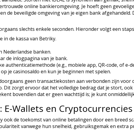
 vertrouwde online bankieromgeving. Je hoeft geen gevoelige 
nnen de beveiligde omgeving van je eigen bank afgehandeld. D
orgaans slechts enkele seconden. Hieronder volgt een stapsg
e in de kassa van Betriky.
ten Nederlandse banken.
r de inlogpagina van je bank.
ke authenticatiemethode (e.g., mobiele app, QR-code, of e-den
 op je casinosaldo en kun je beginnen met spelen.
er doorgaans geen transactiekosten aan verbonden zijn voor
o. Dit zorgt ervoor dat het volledige bedrag dat je stort, ook
kent bovendien dat er geen wachttijd is; je kunt onmiddellij
 E-Wallets en Cryptocurrencies
 ook de toekomst van online betalingen door een breed scal
ulariteit vanwege hun snelheid, gebruiksgemak en extra pr