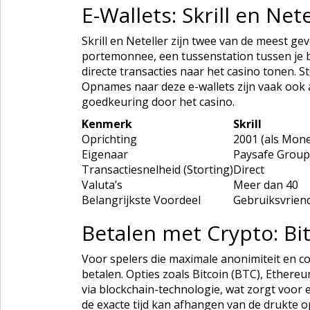
E-Wallets: Skrill en Nete
Skrill en Neteller zijn twee van de meest ge
portemonnee, een tussenstation tussen je ba
directe transacties naar het casino tonen. St
Opnames naar deze e-wallets zijn vaak ook a
goedkeuring door het casino.
Kenmerk
Skrill
Oprichting
2001 (als Mon
Eigenaar
Paysafe Group
Transactiesnelheid (Storting)
Direct
Valuta’s
Meer dan 40
Belangrijkste Voordeel
Gebruiksvriend
Betalen met Crypto: Bi
Voor spelers die maximale anonimiteit en co
betalen. Opties zoals Bitcoin (BTC), Ether
via blockchain-technologie, wat zorgt voor 
de exacte tijd kan afhangen van de drukte o