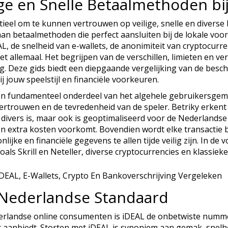
ge en Snelle Betaalmethoden bij
ntieel om te kunnen vertrouwen op veilige, snelle en divers
aan betaalmethoden die perfect aansluiten bij de lokale voo
 de snelheid van e-wallets, de anonimiteit van cryptocurren
het allemaal. Het begrijpen van de verschillen, limieten en v
ng. Deze gids biedt een diepgaande vergelijking van de besc
jouw speelstijl en financiële voorkeuren.
 een fundamenteel onderdeel van het algehele gebruikersge
ertrouwen en de tevredenheid van de speler. Betriky erkent
 divers is, maar ook is geoptimaliseerd voor de Nederlandse
 en extra kosten voorkomt. Bovendien wordt elke transacti
jke en financiële gegevens te allen tijde veilig zijn. In de 
oals Skrill en Neteller, diverse cryptocurrencies en klassi
 Nederlandse Standaard
erlandse online consumenten is iDEAL de onbetwiste numme
t aanbiedt. Storten met iDEAL is synoniem aan gemak, snelhe