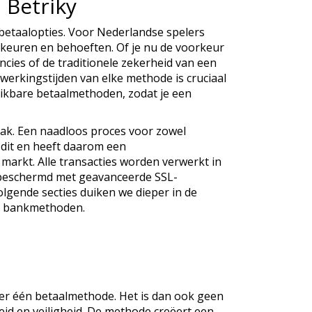
 Betriky
e betaalopties. Voor Nederlandse spelers
rkeuren en behoeften. Of je nu de voorkeur
cies of de traditionele zekerheid van een
erwerkingstijden van elke methode is cruciaal
hikbare betaalmethoden, zodat je een
mak. Een naadloos proces voor zowel
 dit en heeft daarom een
 markt. Alle transacties worden verwerkt in
e beschermd met geavanceerde SSL-
volgende secties duiken we dieper in de
eke bankmethoden.
r één betaalmethode. Het is dan ook geen
id en veiligheid. De methode creëert een