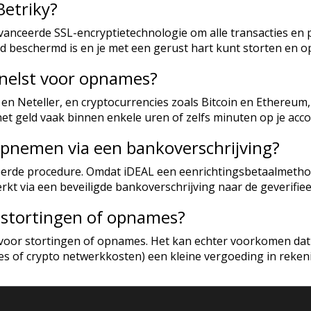
Betriky?
vanceerde SSL-encryptietechnologie om alle transacties en p
tijd beschermd is en je met een gerust hart kunt storten en 
snelst voor opnames?
ll en Neteller, en cryptocurrencies zoals Bitcoin en Ethere
et geld vaak binnen enkele uren of zelfs minuten op je acco
opnemen via een bankoverschrijving?
eerde procedure. Omdat iDEAL een eenrichtingsbetaalmethod
t via een beveiligde bankoverschrijving naar de geverifie
 stortingen of opnames?
voor stortingen of opnames. Het kan echter voorkomen dat 
ies of crypto netwerkkosten) een kleine vergoeding in rekeni