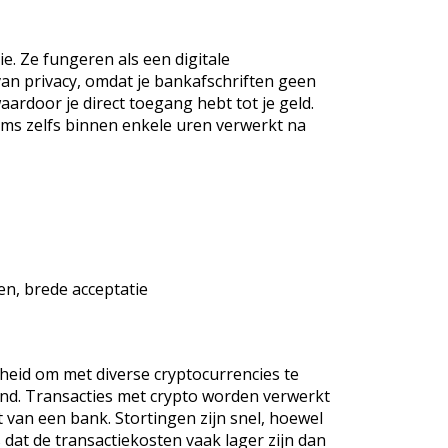
e. Ze fungeren als een digitale
van privacy, omdat je bankafschriften geen
waardoor je direct toegang hebt tot je geld.
soms zelfs binnen enkele uren verwerkt na
en, brede acceptatie
kheid om met diverse cryptocurrencies te
und. Transacties met crypto worden verwerkt
 van een bank. Stortingen zijn snel, hoewel
 dat de transactiekosten vaak lager zijn dan