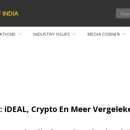
 INDIA
ATIONS
INDUSTRY ISSUES
MEDIA CORNER
 iDEAL, Crypto En Meer Vergelek