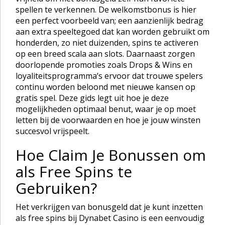
spellen te verkennen. De welkomstbonus is hier
een perfect voorbeeld van; een aanzienlijk bedrag
aan extra speeltegoed dat kan worden gebruikt om
honderden, zo niet duizenden, spins te activeren
op een breed scala aan slots. Daarnaast zorgen
doorlopende promoties zoals Drops & Wins en
loyaliteitsprogramma’s ervoor dat trouwe spelers
continu worden beloond met nieuwe kansen op
gratis spel. Deze gids legt uit hoe je deze
mogelijkheden optimaal benut, waar je op moet
letten bij de voorwaarden en hoe je jouw winsten
succesvol vrijspeelt.
Hoe Claim Je Bonussen om
als Free Spins te
Gebruiken?
Het verkrijgen van bonusgeld dat je kunt inzetten
als free spins bij Dynabet Casino is een eenvoudig