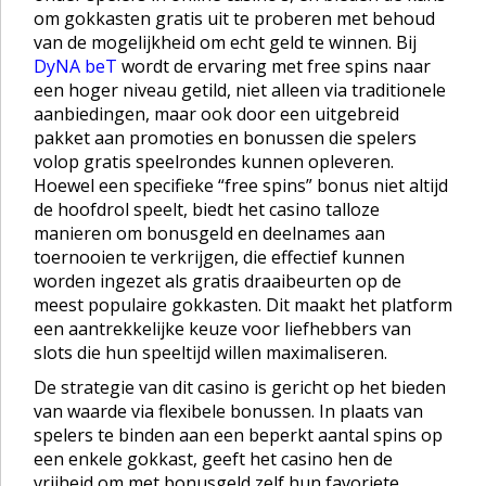
om gokkasten gratis uit te proberen met behoud
van de mogelijkheid om echt geld te winnen. Bij
DyNA beT
wordt de ervaring met free spins naar
een hoger niveau getild, niet alleen via traditionele
aanbiedingen, maar ook door een uitgebreid
pakket aan promoties en bonussen die spelers
volop gratis speelrondes kunnen opleveren.
Hoewel een specifieke “free spins” bonus niet altijd
de hoofdrol speelt, biedt het casino talloze
manieren om bonusgeld en deelnames aan
toernooien te verkrijgen, die effectief kunnen
worden ingezet als gratis draaibeurten op de
meest populaire gokkasten. Dit maakt het platform
een aantrekkelijke keuze voor liefhebbers van
slots die hun speeltijd willen maximaliseren.
De strategie van dit casino is gericht op het bieden
van waarde via flexibele bonussen. In plaats van
spelers te binden aan een beperkt aantal spins op
een enkele gokkast, geeft het casino hen de
vrijheid om met bonusgeld zelf hun favoriete