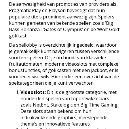
De aanwezigheid van promoties van providers als
Pragmatic Play en Playson bevestigt dat hun
populaire titels prominent aanwezig zijn. Spelers
kunnen genieten van bekende spellen zoals ‘Big
Bass Bonanza’, ‘Gates of Olympus’ en de ‘Wolf Gold’
gokkast.
De spellobby is overzichtelijk ingedeeld, waardoor
je gemakkelijk kunt navigeren tussen verschillende
soorten spellen. Of je nu houdt van klassieke
fruitautomaten, moderne videoslots met complexe
bonusfuncties, of gokkasten met een jackpot, er is
voor ieder wat wils. Hieronder een overzicht van de
spelcategorieën die je kunt verwachten:
Videoslots:
Dit is de grootste categorie, met
honderden spellen van topontwikkelaars
zoals NetEnt, Stakelogic en Big Time Gaming.
Deze slots staan bekend om hun
indrukwekkende graphics, meeslepende
thema’s en innovatieve features.