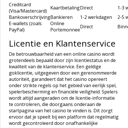
Creditcard
Kaartbetaling
Direct
1-3 
(Visa/Mastercard)
Bankoverschrijving
Bankieren
1-2 werkdagen
2-5 
E-wallets (zoals
Online
Direct
Binn
PayPal)
Portemonnee
Licentie en Klantenservice
De betrouwbaarheid van een online casino wordt
grotendeels bepaald door zijn licentiestatus en de
kwaliteit van de klantenservice. Een geldige
goklicentie, uitgegeven door een gerenommeerde
autoriteit, garandeert dat het casino opereert
onder strikte regels op het gebied van eerlijk spel,
spelerbescherming en financiële veiligheid. Spelers
wordt altijd aangeraden om de licentie-informatie
te controleren, die doorgaans onderaan de
startpagina van het casino te vinden is. Dit zorgt
ervoor dat je speelt bij een platform dat regelmatig
wordt gecontroleerd door onafhankelijke