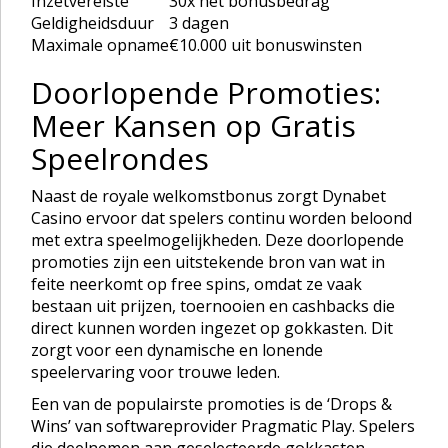
Inzetvereiste
30x het bonusbedrag
Geldigheidsduur
3 dagen
Maximale opname
€10.000 uit bonuswinsten
Doorlopende Promoties:
Meer Kansen op Gratis
Speelrondes
Naast de royale welkomstbonus zorgt Dynabet
Casino ervoor dat spelers continu worden beloond
met extra speelmogelijkheden. Deze doorlopende
promoties zijn een uitstekende bron van wat in
feite neerkomt op free spins, omdat ze vaak
bestaan uit prijzen, toernooien en cashbacks die
direct kunnen worden ingezet op gokkasten. Dit
zorgt voor een dynamische en lonende
speelervaring voor trouwe leden.
Een van de populairste promoties is de ‘Drops &
Wins’ van softwareprovider Pragmatic Play. Spelers