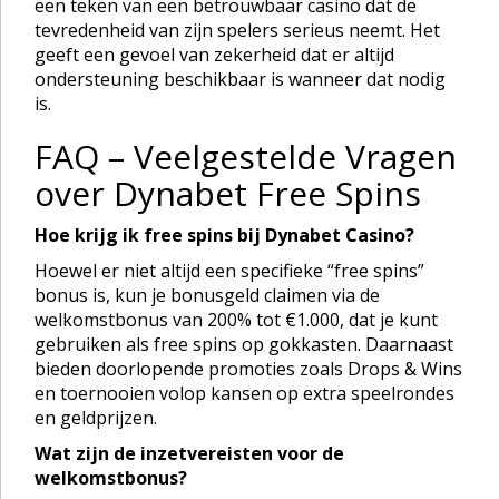
een teken van een betrouwbaar casino dat de
tevredenheid van zijn spelers serieus neemt. Het
geeft een gevoel van zekerheid dat er altijd
ondersteuning beschikbaar is wanneer dat nodig
is.
FAQ – Veelgestelde Vragen
over Dynabet Free Spins
Hoe krijg ik free spins bij Dynabet Casino?
Hoewel er niet altijd een specifieke “free spins”
bonus is, kun je bonusgeld claimen via de
welkomstbonus van 200% tot €1.000, dat je kunt
gebruiken als free spins op gokkasten. Daarnaast
bieden doorlopende promoties zoals Drops & Wins
en toernooien volop kansen op extra speelrondes
en geldprijzen.
Wat zijn de inzetvereisten voor de
welkomstbonus?