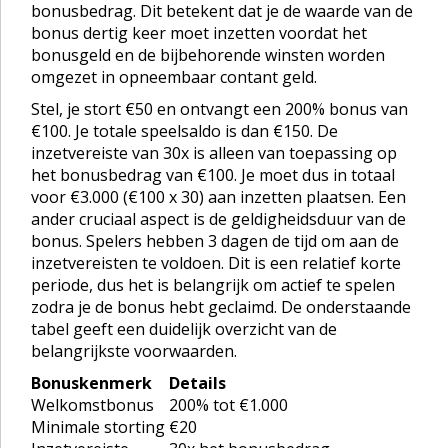
bonusbedrag. Dit betekent dat je de waarde van de
bonus dertig keer moet inzetten voordat het
bonusgeld en de bijbehorende winsten worden
omgezet in opneembaar contant geld.
Stel, je stort €50 en ontvangt een 200% bonus van
€100. Je totale speelsaldo is dan €150. De
inzetvereiste van 30x is alleen van toepassing op
het bonusbedrag van €100. Je moet dus in totaal
voor €3.000 (€100 x 30) aan inzetten plaatsen. Een
ander cruciaal aspect is de geldigheidsduur van de
bonus. Spelers hebben 3 dagen de tijd om aan de
inzetvereisten te voldoen. Dit is een relatief korte
periode, dus het is belangrijk om actief te spelen
zodra je de bonus hebt geclaimd. De onderstaande
tabel geeft een duidelijk overzicht van de
belangrijkste voorwaarden.
Bonuskenmerk
Details
Welkomstbonus
200% tot €1.000
Minimale storting
€20