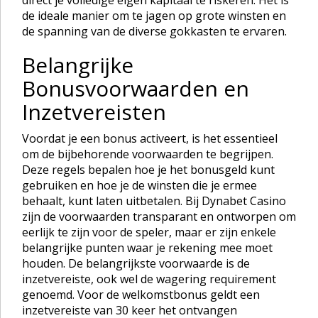
direct je volledige eigen kapitaal te riskeren. Het is
de ideale manier om te jagen op grote winsten en
de spanning van de diverse gokkasten te ervaren.
Belangrijke
Bonusvoorwaarden en
Inzetvereisten
Voordat je een bonus activeert, is het essentieel
om de bijbehorende voorwaarden te begrijpen.
Deze regels bepalen hoe je het bonusgeld kunt
gebruiken en hoe je de winsten die je ermee
behaalt, kunt laten uitbetalen. Bij Dynabet Casino
zijn de voorwaarden transparant en ontworpen om
eerlijk te zijn voor de speler, maar er zijn enkele
belangrijke punten waar je rekening mee moet
houden. De belangrijkste voorwaarde is de
inzetvereiste, ook wel de wagering requirement
genoemd. Voor de welkomstbonus geldt een
inzetvereiste van 30 keer het ontvangen