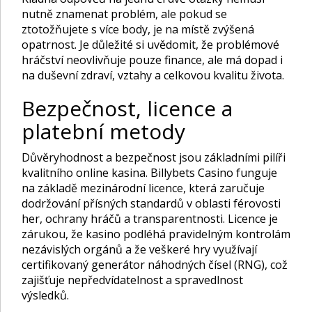
nutně znamenat problém, ale pokud se
ztotožňujete s více body, je na místě zvýšená
opatrnost. Je důležité si uvědomit, že problémové
hráčství neovlivňuje pouze finance, ale má dopad i
na duševní zdraví, vztahy a celkovou kvalitu života.
Bezpečnost, licence a
platební metody
Důvěryhodnost a bezpečnost jsou základními pilíři
kvalitního online kasina. Billybets Casino funguje
na základě mezinárodní licence, která zaručuje
dodržování přísných standardů v oblasti férovosti
her, ochrany hráčů a transparentnosti. Licence je
zárukou, že kasino podléhá pravidelným kontrolám
nezávislých orgánů a že veškeré hry využívají
certifikovaný generátor náhodných čísel (RNG), což
zajišťuje nepředvídatelnost a spravedlnost
výsledků.