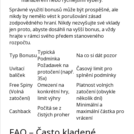
manažerem nebo rychlejšími výběry.
Správné využití bonusů může být prospěšné, ale
nikdy by nemělo vést k porušování zásad
zodpovědného hraní. Nikdy nezvyšujte své vklady
jen proto, abyste dosáhli na vyšší bonus, a vždy
hrajte v rámci svého předem stanoveného
rozpočtu.
Typická
Typ Bonusu
Na co si dát pozor
Podmínka
Požadavek na
Uvítací
Časový limit pro
protočení (např.
balíček
splnění podmínky
35x)
Free Spiny
Omezení na
Platnost volných
(Volná
konkrétní hry,
zatočení (obvykle
zatočení)
limit výhry
několik dní)
Minimální a
Počítá se z
Cashback
maximální částka pro
čistých proher
vrácení
FAQ – Často kladené