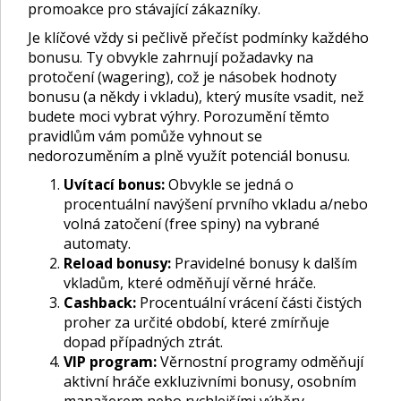
promoakce pro stávající zákazníky.
Je klíčové vždy si pečlivě přečíst podmínky každého
bonusu. Ty obvykle zahrnují požadavky na
protočení (wagering), což je násobek hodnoty
bonusu (a někdy i vkladu), který musíte vsadit, než
budete moci vybrat výhry. Porozumění těmto
pravidlům vám pomůže vyhnout se
nedorozuměním a plně využít potenciál bonusu.
Uvítací bonus:
Obvykle se jedná o
procentuální navýšení prvního vkladu a/nebo
volná zatočení (free spiny) na vybrané
automaty.
Reload bonusy:
Pravidelné bonusy k dalším
vkladům, které odměňují věrné hráče.
Cashback:
Procentuální vrácení části čistých
proher za určité období, které zmírňuje
dopad případných ztrát.
VIP program:
Věrnostní programy odměňují
aktivní hráče exkluzivními bonusy, osobním