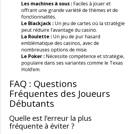
Les machines à sous :
Faciles à jouer et
offrant une grande variété de thèmes et de
fonctionnalités.
Le Blackjack :
Un jeu de cartes où la stratégie
peut réduire l’avantage du casino.
La Roulette :
Un jeu de pur hasard
emblématique des casinos, avec de
nombreuses options de mise.
Le Poker :
Nécessite compétence et stratégie,
populaire dans ses variantes comme le Texas
Hold’em.
FAQ : Questions
Fréquentes des Joueurs
Débutants
Quelle est l’erreur la plus
fréquente à éviter ?