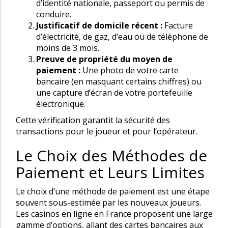
d’identité nationale, passeport ou permis de
conduire.
Justificatif de domicile récent :
Facture
d’électricité, de gaz, d’eau ou de téléphone de
moins de 3 mois.
Preuve de propriété du moyen de
paiement :
Une photo de votre carte
bancaire (en masquant certains chiffres) ou
une capture d’écran de votre portefeuille
électronique.
Cette vérification garantit la sécurité des
transactions pour le joueur et pour l’opérateur.
Le Choix des Méthodes de
Paiement et Leurs Limites
Le choix d’une méthode de paiement est une étape
souvent sous-estimée par les nouveaux joueurs.
Les casinos en ligne en France proposent une large
gamme d’options, allant des cartes bancaires aux