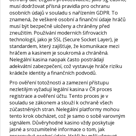
musí dodržovat přísná pravidla pro ochranu
osobních údajů v souladu s nařízením GDPR. To
znamená, že veškeré osobní a finanční údaje hráčů
musí být bezpečně uloženy a chráněny před
zneužitím. Používání moderních šifrovacích
technologií, jako je SSL (Secure Socket Layer), je
standardem, který zajišťuje, že komunikace mezi
hráčem a kasinem je soukromá a chráněná.
Nelegální kasina naopak často postrádají
adekvátní zabezpečení, což vystavuje hráče riziku
krádeže identity a finančních podvodů.
Pro ověření totožnosti a zamezení přístupu
nezletilým vyžadují legální kasina v ČR proces
registrace a ověření účtu. Tento proces je v
souladu se zákonem a slouží k ochraně všech
zúčastněných stran. Nelegální platformy mohou
tento krok obcházet, což je samo o sobě varovným
signálem. Důvěryhodné kasino vždy poskytuje
jasné a srozumitelné informace o tom, jak