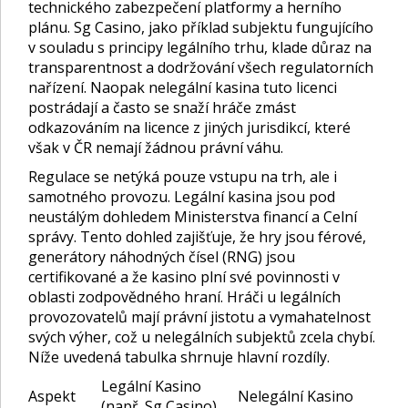
technického zabezpečení platformy a herního
plánu. Sg Casino, jako příklad subjektu fungujícího
v souladu s principy legálního trhu, klade důraz na
transparentnost a dodržování všech regulatorních
nařízení. Naopak nelegální kasina tuto licenci
postrádají a často se snaží hráče zmást
odkazováním na licence z jiných jurisdikcí, které
však v ČR nemají žádnou právní váhu.
Regulace se netýká pouze vstupu na trh, ale i
samotného provozu. Legální kasina jsou pod
neustálým dohledem Ministerstva financí a Celní
správy. Tento dohled zajišťuje, že hry jsou férové,
generátory náhodných čísel (RNG) jsou
certifikované a že kasino plní své povinnosti v
oblasti zodpovědného hraní. Hráči u legálních
provozovatelů mají právní jistotu a vymahatelnost
svých výher, což u nelegálních subjektů zcela chybí.
Níže uvedená tabulka shrnuje hlavní rozdíly.
Legální Kasino
Aspekt
Nelegální Kasino
(např. Sg Casino)