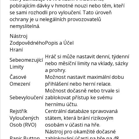
pobírajícím dávky v hmotné nouzi nebo těm, kteří
se sami rozhodli pro vyloučení. Tato úroveň
ochrany je u nelegálních provozovatelů
nemyslitelná.
Nástroj
Zodpovědného
Popis a Účel
Hraní
Hráč si může nastavit denní, týdenní
Sebeomezující
nebo měsíční limity na vklady, sázky
Limity
a prohry.
Časové
Možnost nastavit maximální dobu
Omezení
přihlášení nebo herní relace.
Možnost dočasně nebo trvale si
Sebevyloučení
zablokovat přístup ke svému
hernímu účtu.
Rejstřík
Centrální databáze spravovaná
Vyloučených
státem, která brání rizikovým
Osob (RVO)
osobám v účasti na hře.
Nástroj pro okamžité dočasné
Panic Button
zablokování účasti na hře na 48