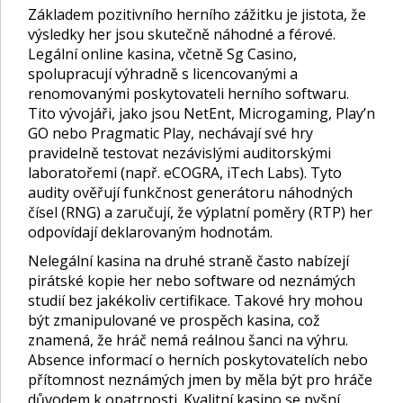
Základem pozitivního herního zážitku je jistota, že
výsledky her jsou skutečně náhodné a férové.
Legální online kasina, včetně Sg Casino,
spolupracují výhradně s licencovanými a
renomovanými poskytovateli herního softwaru.
Tito vývojáři, jako jsou NetEnt, Microgaming, Play’n
GO nebo Pragmatic Play, nechávají své hry
pravidelně testovat nezávislými auditorskými
laboratořemi (např. eCOGRA, iTech Labs). Tyto
audity ověřují funkčnost generátoru náhodných
čísel (RNG) a zaručují, že výplatní poměry (RTP) her
odpovídají deklarovaným hodnotám.
Nelegální kasina na druhé straně často nabízejí
pirátské kopie her nebo software od neznámých
studií bez jakékoliv certifikace. Takové hry mohou
být zmanipulované ve prospěch kasina, což
znamená, že hráč nemá reálnou šanci na výhru.
Absence informací o herních poskytovatelích nebo
přítomnost neznámých jmen by měla být pro hráče
důvodem k opatrnosti. Kvalitní kasino se pyšní