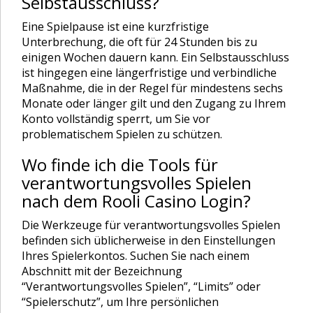
Selbstausschluss?
Eine Spielpause ist eine kurzfristige
Unterbrechung, die oft für 24 Stunden bis zu
einigen Wochen dauern kann. Ein Selbstausschluss
ist hingegen eine längerfristige und verbindliche
Maßnahme, die in der Regel für mindestens sechs
Monate oder länger gilt und den Zugang zu Ihrem
Konto vollständig sperrt, um Sie vor
problematischem Spielen zu schützen.
Wo finde ich die Tools für
verantwortungsvolles Spielen
nach dem Rooli Casino Login?
Die Werkzeuge für verantwortungsvolles Spielen
befinden sich üblicherweise in den Einstellungen
Ihres Spielerkontos. Suchen Sie nach einem
Abschnitt mit der Bezeichnung
“Verantwortungsvolles Spielen”, “Limits” oder
“Spielerschutz”, um Ihre persönlichen