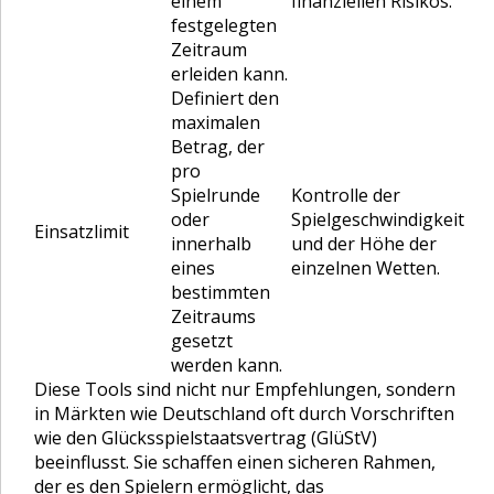
einem
finanziellen Risikos.
festgelegten
Zeitraum
erleiden kann.
Definiert den
maximalen
Betrag, der
pro
Spielrunde
Kontrolle der
oder
Spielgeschwindigkeit
Einsatzlimit
innerhalb
und der Höhe der
eines
einzelnen Wetten.
bestimmten
Zeitraums
gesetzt
werden kann.
Diese Tools sind nicht nur Empfehlungen, sondern
in Märkten wie Deutschland oft durch Vorschriften
wie den Glücksspielstaatsvertrag (GlüStV)
beeinflusst. Sie schaffen einen sicheren Rahmen,
der es den Spielern ermöglicht, das