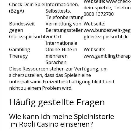
Webseite: www.check
Check Dein Spiel
Informationen,
dein-spiel.de, Telefon
(BZgA)
Selbsttests,
0800 1372700
Telefonberatung
Bundesweit
Vermittlung von
Webseite:
gegen
Beratungsstellen
www.bundesweit-geg
Glücksspielsucht
vor Ort
gluecksspielsucht.de
Internationale
Gambling
Online-Hilfe in
Webseite:
Therapy
mehreren
www.gamblingtherap
Sprachen
Diese Ressourcen stehen zur Verfügung, um
sicherzustellen, dass das Spielen eine
unterhaltsame Freizeitbeschäftigung bleibt und
nicht zu einem Problem wird.
Häufig gestellte Fragen
Wie kann ich meine Spielhistorie
im Rooli Casino einsehen?