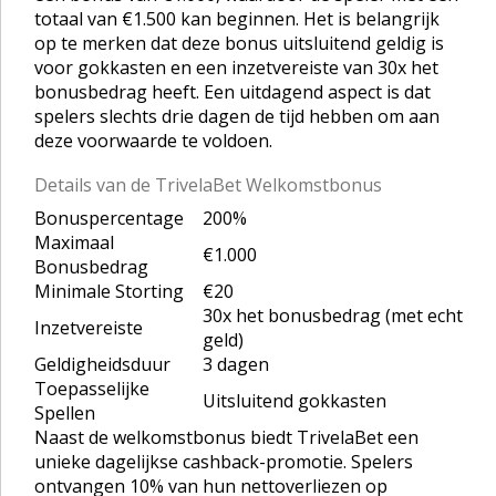
totaal van €1.500 kan beginnen. Het is belangrijk
op te merken dat deze bonus uitsluitend geldig is
voor gokkasten en een inzetvereiste van 30x het
bonusbedrag heeft. Een uitdagend aspect is dat
spelers slechts drie dagen de tijd hebben om aan
deze voorwaarde te voldoen.
Details van de TrivelaBet Welkomstbonus
Bonuspercentage
200%
Maximaal
€1.000
Bonusbedrag
Minimale Storting
€20
30x het bonusbedrag (met echt
Inzetvereiste
geld)
Geldigheidsduur
3 dagen
Toepasselijke
Uitsluitend gokkasten
Spellen
Naast de welkomstbonus biedt TrivelaBet een
unieke dagelijkse cashback-promotie. Spelers
ontvangen 10% van hun nettoverliezen op