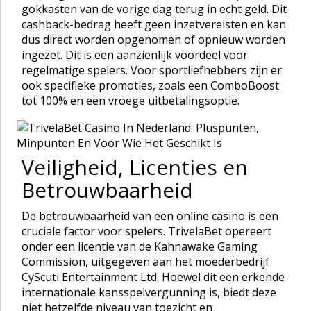
gokkasten van de vorige dag terug in echt geld. Dit
cashback-bedrag heeft geen inzetvereisten en kan
dus direct worden opgenomen of opnieuw worden
ingezet. Dit is een aanzienlijk voordeel voor
regelmatige spelers. Voor sportliefhebbers zijn er
ook specifieke promoties, zoals een ComboBoost
tot 100% en een vroege uitbetalingsoptie.
Veiligheid, Licenties en
Betrouwbaarheid
De betrouwbaarheid van een online casino is een
cruciale factor voor spelers. TrivelaBet opereert
onder een licentie van de Kahnawake Gaming
Commission, uitgegeven aan het moederbedrijf
CyScuti Entertainment Ltd. Hoewel dit een erkende
internationale kansspelvergunning is, biedt deze
niet hetzelfde niveau van toezicht en