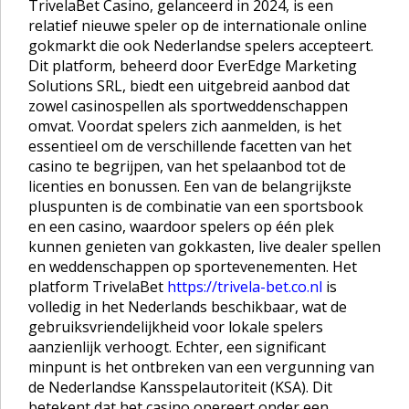
TrivelaBet Casino, gelanceerd in 2024, is een
relatief nieuwe speler op de internationale online
gokmarkt die ook Nederlandse spelers accepteert.
Dit platform, beheerd door EverEdge Marketing
Solutions SRL, biedt een uitgebreid aanbod dat
zowel casinospellen als sportweddenschappen
omvat. Voordat spelers zich aanmelden, is het
essentieel om de verschillende facetten van het
casino te begrijpen, van het spelaanbod tot de
licenties en bonussen. Een van de belangrijkste
pluspunten is de combinatie van een sportsbook
en een casino, waardoor spelers op één plek
kunnen genieten van gokkasten, live dealer spellen
en weddenschappen op sportevenementen. Het
platform TrivelaBet
https://trivela-bet.co.nl
is
volledig in het Nederlands beschikbaar, wat de
gebruiksvriendelijkheid voor lokale spelers
aanzienlijk verhoogt. Echter, een significant
minpunt is het ontbreken van een vergunning van
de Nederlandse Kansspelautoriteit (KSA). Dit
betekent dat het casino opereert onder een