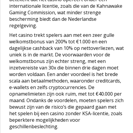
internationale licentie, zoals die van de Kahnawake
Gaming Commission, wat minder strenge
bescherming biedt dan de Nederlandse
regelgeving.
Het casino trekt spelers aan met een zeer gulle
welkomstbonus van 200% tot €1.000 en een
dagelijkse cashback van 10% op nettoverliezen, wat
uniek is in de markt. De voorwaarden voor de
welkomstbonus zijn echter streng, met een
inzetvereiste van 30x die binnen drie dagen moet
worden voldaan. Een ander voordeel is het brede
scala aan betaalmethoden, waaronder creditcards,
e-wallets en zelfs cryptocurrencies. De
opnamelimieten zijn ook ruim, met tot €40.000 per
maand. Ondanks de voordelen, moeten spelers zich
bewust zijn van de risico’s die gepaard gaan met
het spelen bij een casino zonder KSA-licentie, zoals
beperktere mogelijkheden voor
geschillenbeslechting.