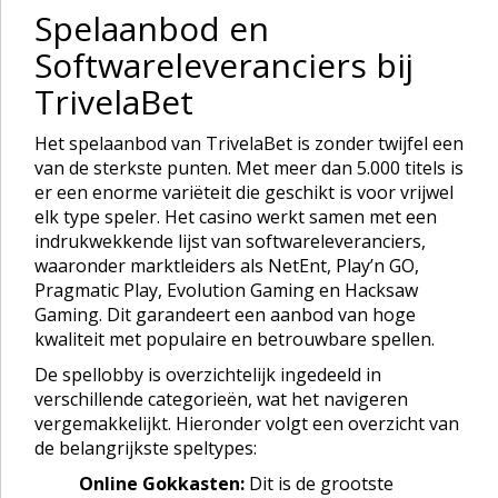
Spelaanbod en
Softwareleveranciers bij
TrivelaBet
Het spelaanbod van TrivelaBet is zonder twijfel een
van de sterkste punten. Met meer dan 5.000 titels is
er een enorme variëteit die geschikt is voor vrijwel
elk type speler. Het casino werkt samen met een
indrukwekkende lijst van softwareleveranciers,
waaronder marktleiders als NetEnt, Play’n GO,
Pragmatic Play, Evolution Gaming en Hacksaw
Gaming. Dit garandeert een aanbod van hoge
kwaliteit met populaire en betrouwbare spellen.
De spellobby is overzichtelijk ingedeeld in
verschillende categorieën, wat het navigeren
vergemakkelijkt. Hieronder volgt een overzicht van
de belangrijkste speltypes:
Online Gokkasten:
Dit is de grootste