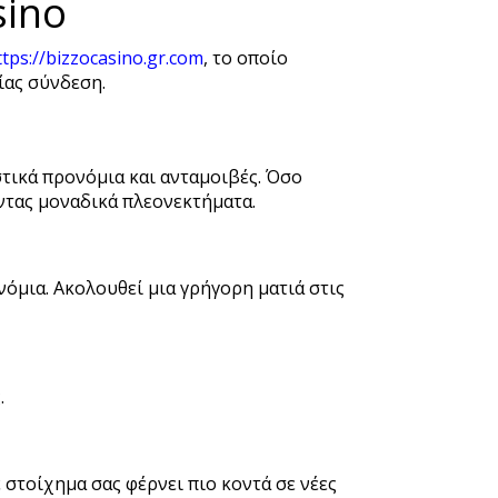
sino
ttps://bizzocasino.gr.com
, το οποίο
ίας σύνδεση.
στικά προνόμια και ανταμοιβές. Όσο
ντας μοναδικά πλεονεκτήματα.
όμια. Ακολουθεί μια γρήγορη ματιά στις
.
 στοίχημα σας φέρνει πιο κοντά σε νέες