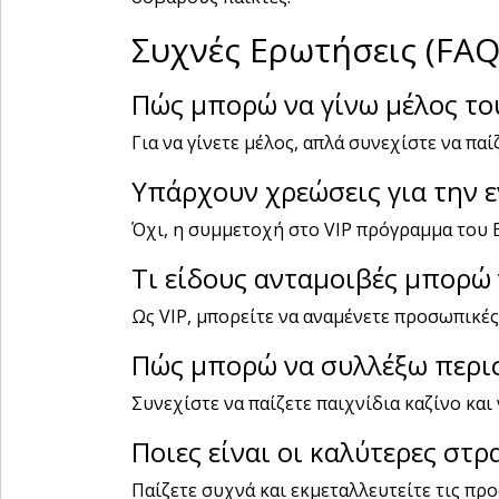
Συχνές Ερωτήσεις (FAQ
Πώς μπορώ να γίνω μέλος του
Για να γίνετε μέλος, απλά συνεχίστε να παί
Υπάρχουν χρεώσεις για την 
Όχι, η συμμετοχή στο VIP πρόγραμμα του B
Τι είδους ανταμοιβές μπορώ 
Ως VIP, μπορείτε να αναμένετε προσωπικέ
Πώς μπορώ να συλλέξω περισ
Συνεχίστε να παίζετε παιχνίδια καζίνο και
Ποιες είναι οι καλύτερες στρα
Παίζετε συχνά και εκμεταλλευτείτε τις πρ