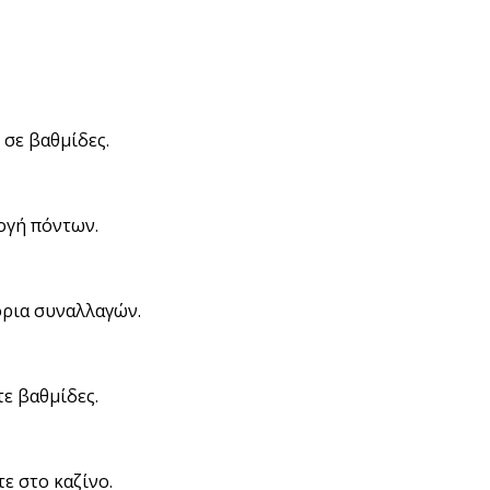
 σε βαθμίδες.
λογή πόντων.
όρια συναλλαγών.
τε βαθμίδες.
ε στο καζίνο.